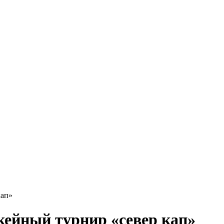
кап»
кейный турнир «север кап»