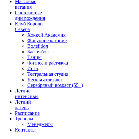
Массовые
катания
Спортивные
дни рождения
Клуб Короли
Севера
Хоккей Академия
Фигурное катание
Волейбол
Баскетбол
Танцы
Фитнес и растяжка
Йога
Театральная студия
Легкая атлетика
Серебряный возраст (55+)
Летние
интенсивы
Летний
лагерь
Расписание
Тренеры
Менеджеры
Контакты