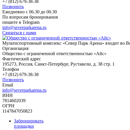
+7 (812) 679-38-38
Позвонить
Ежедневно c 06.30 до 00.30
По вопросам бронирования
пишите в Telegram
info@severparkarena.ru
Связаться с нами
Мультиспортивный комплекс «Север Парк Арена» входит во Вс
Организация
Общество с ограниченной ответственностью «Айс»
Фактический адрес
195273, Россия, Санкт‑Петербург, Руставели, д. 38 стр. 1
Телефон
+7 (812) 679-38-38
Позвонить
Email
info@severparkarena.ru
ИНН
7814602039
ОГРН
1147847050823
Забронировать
площадки